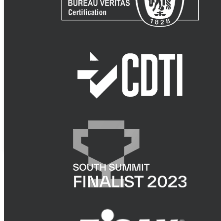
Establecer las medidas técnicas, a nivel lógico, q
Realizar el análisis y gestión de riesgos, aplicad
Dirección
Garantizar los recursos necesarios
Realizar la revisión del sistema
6.- REVISIÓN
Esta política será revisada al menos una vez al año y si
La Dirección