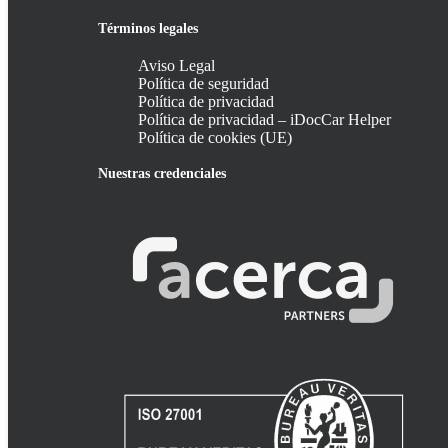
4.- GESTIÓN DE RIESGOS
Términos legales
El análisis y gestión de riesgos será parte esencial de
Aviso Legal
Política de seguridad
Los riesgos a los que nos encontramos expuestos deben a
Política de privacidad
mismas. Para ello se seguirá la metodología que garantiz
Política de privacidad – iDocCar Helper
El análisis de los riesgos debe realizarse de manera pe
Política de cookies (UE)
impactos. Por su parte, la gestión del riesgo debe ser 
Nuestras credenciales
Tras la obtención de los resultados se debe decidir cuá
Para cada uno de los riesgos identificados, se procederá 
La gestión de riesgos permitirá el mantenimiento de un 
seguridad, que establecerá un equilibrio entre la natural
5.- ROLES Y RESPONSABILID
Las responsabilidades en seguridad son:
Responsable de seguridad