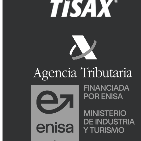
Close
Home
Menu
Producto
Módulo de Venta
Módulo de Compra
Módulo de Trámites
Módulo de Campañas y Ayudas Especiale
Otras funcionalidades
iDocCar Scan
iDocCar Sign
Landing de cliente
Administrador de plantillas
Casos de éxito
Noticias
Prensa
¡SolicitarDemo!
Español
English