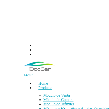
Skip
to
main
content
facebook
linkedin
email
Menu
Home
Producto
Módulo de Venta
Módulo de Compra
Módulo de Trámites
Módulo de Campañas y Ayudas Especiale