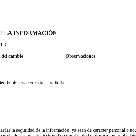
E LA INFORMACIÓN
1.3
 del cambio
Observaciones
endo observaciones tras auditoría
r la seguridad de la información, ya sean de carácter personal o no, y
 partida del sistema de gestión de seguridad de la información impla