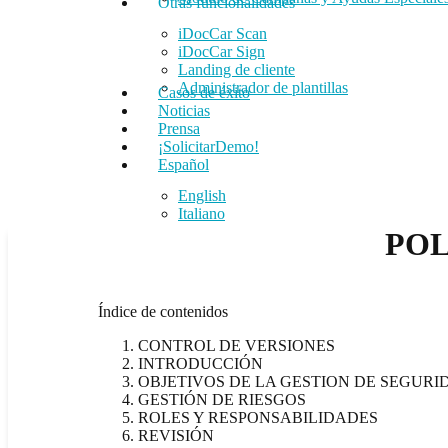
Otras funcionalidades
iDocCar Scan
iDocCar Sign
Landing de cliente
Administrador de plantillas
Casos de éxito
Noticias
Prensa
¡SolicitarDemo!
Español
English
Italiano
POL
Índice de contenidos
CONTROL DE VERSIONES
INTRODUCCIÓN
OBJETIVOS DE LA GESTION DE SEGURI
GESTIÓN DE RIESGOS
ROLES Y RESPONSABILIDADES
REVISIÓN