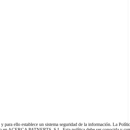
 para ello establece un sistema seguridad de la información. La Políti
ntado en ACERCA PATNERTS, S.L. Esta política debe ser conocida y cu