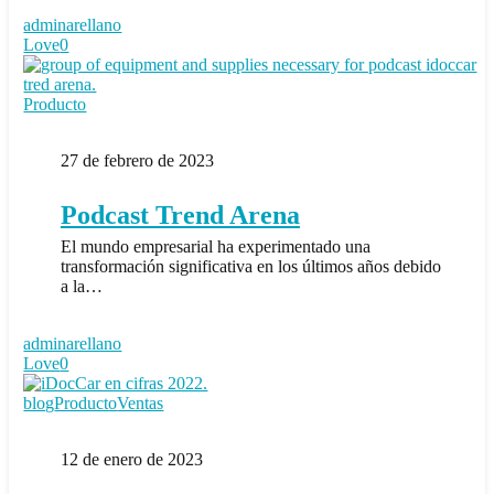
adminarellano
Love
0
Podcast
Producto
Trend
Arena
27 de febrero de 2023
Podcast Trend Arena
El mundo empresarial ha experimentado una
transformación significativa en los últimos años debido
a la…
adminarellano
Love
0
iDocCar
blog
Producto
Ventas
en
cifras
12 de enero de 2023
2022