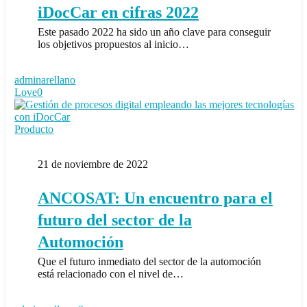
iDocCar en cifras 2022
Este pasado 2022 ha sido un año clave para conseguir
los objetivos propuestos al inicio…
adminarellano
Love
0
ANCOSAT:
Producto
Un
encuentro
21 de noviembre de 2022
para
el
futuro
ANCOSAT: Un encuentro para el
del
sector
futuro del sector de la
de
Automoción
la
Automoción
Que el futuro inmediato del sector de la automoción
está relacionado con el nivel de…