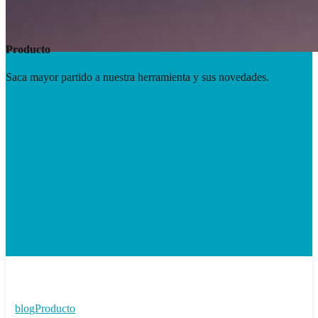
Producto
Saca mayor partido a nuestra herramienta y sus novedades.
Learn
more
iDocCar
blog
Producto