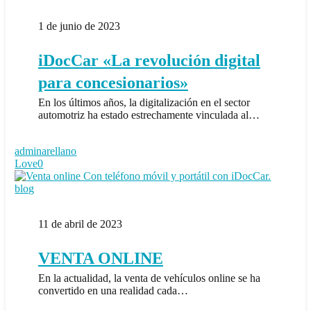
«La
revolución
1 de junio de 2023
digital
para
concesionarios»
iDocCar «La revolución digital
para concesionarios»
En los últimos años, la digitalización en el sector
automotriz ha estado estrechamente vinculada al…
adminarellano
Love
0
VENTA
blog
ONLINE
11 de abril de 2023
VENTA ONLINE
En la actualidad, la venta de vehículos online se ha
convertido en una realidad cada…