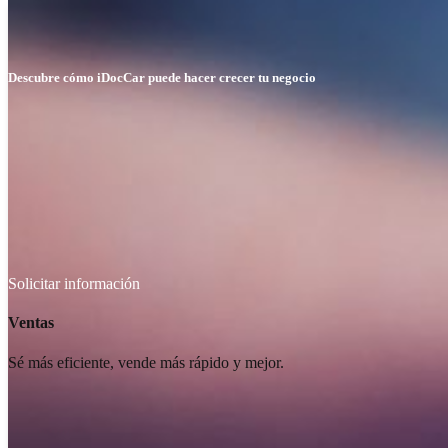
Descubre cómo iDocCar puede hacer crecer tu negocio
Solicitar información
Solicitar
información
Ventas
Sé más eficiente, vende más rápido y mejor.
Learn
more