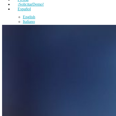
¡SolicitarDemo!
Español
English
Italiano