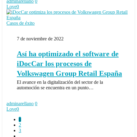
adminarellano
0
Love
0
Así
Casos de éxito
ha
optimizado
7 de noviembre de 2022
el
software
de
Así ha optimizado el software de
iDocCar
los
iDocCar los procesos de
procesos
Volkswagen Group Retail España
de
Volkswagen
El avance en la digitalización del sector de la
Group
automoción se encuentra en un punto…
Retail
España
adminarellano
0
Love
0
1
2
3
…