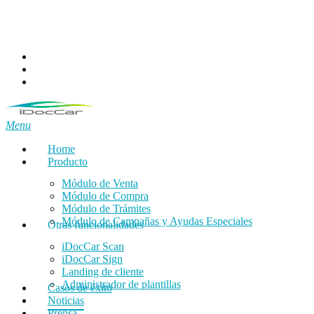
Skip
to
main
content
facebook
linkedin
email
Menu
Home
Producto
Módulo de Venta
Módulo de Compra
Módulo de Trámites
Módulo de Campañas y Ayudas Especiales
Otras funcionalidades
iDocCar Scan
iDocCar Sign
Landing de cliente
Administrador de plantillas
Casos de éxito
Noticias
Prensa