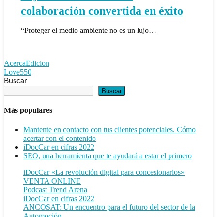
éxito
colaboración convertida en éxito
“Proteger el medio ambiente no es un lujo…
AcercaEdicion
Love
550
Buscar
Buscar
Más populares
Mantente en contacto con tus clientes potenciales. Cómo
acertar con el contenido
iDocCar en cifras 2022
SEO, una herramienta que te ayudará a estar el primero
iDocCar «La revolución digital para concesionarios»
VENTA ONLINE
Podcast Trend Arena
iDocCar en cifras 2022
ANCOSAT: Un encuentro para el futuro del sector de la
Automoción