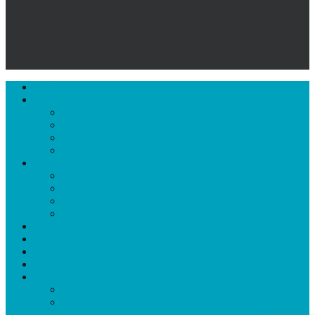
Close
Home
Menu
Producto
Módulo de Venta
Módulo de Compra
Módulo de Trámites
Módulo de Campañas y Ayudas Especiales
Otras funcionalidades
iDocCar Scan
iDocCar Sign
Landing de cliente
Administrador de plantillas
Casos de éxito
Noticias
Prensa
¡SolicitarDemo!
Español
English
Italiano