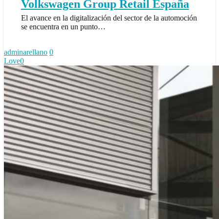
de
Volkswagen Group Retail España
Volkswagen
El avance en la digitalización del sector de la automoción
Group
se encuentra en un punto…
Retail
España
adminarellano
0
Love
0