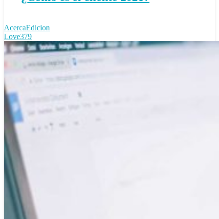
AcercaEdicion
Love
379