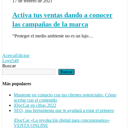
17 de febrero de 2021
dando
a
conocer
Activa tus ventas dando a conocer
las
campañas
las campañas de la marca
de
la
“Proteger el medio ambiente no es un lujo…
marca
AcercaEdicion
Love
549
Buscar
Buscar
Más populares
Mantente en contacto con tus clientes potenciales. Cómo
acertar con el contenido
iDocCar en cifras 2022
SEO, una herramienta que te ayudará a estar el primero
iDocCar «La revolución digital para concesionarios»
VENTA ONLINE