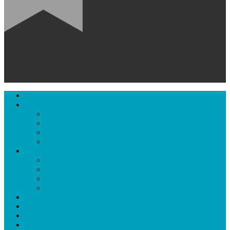
Close
Home
Menu
Producto
Módulo de Venta
Módulo de Compra
Módulo de Trámites
Módulo de Campañas y Ayudas Especiales
Otras funcionalidades
iDocCar Scan
iDocCar Sign
Landing de cliente
Administrador de plantillas
Casos de éxito
Noticias
Prensa
¡SolicitarDemo!