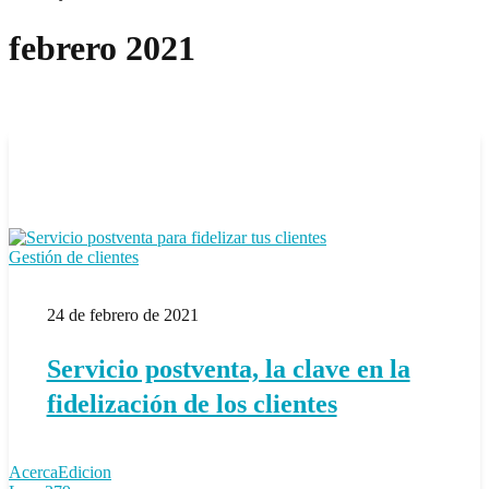
febrero 2021
Servicio
Gestión de clientes
postventa,
la
24 de febrero de 2021
clave
en
la
Servicio postventa, la clave en la
fidelización
de
fidelización de los clientes
los
clientes
AcercaEdicion