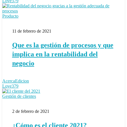
Love
379
Que
Producto
es
la
11 de febrero de 2021
gestión
de
procesos
Que es la gestión de procesos y que
y
que
implica en la rentabilidad del
implica
en
negocio
la
rentabilidad
del
AcercaEdicion
negocio
Love
379
¿Cómo
Gestión de clientes
es
el
2 de febrero de 2021
cliente
2021?
¿Cómo es el cliente 2021?