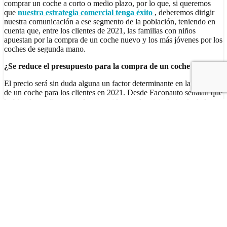
comprar un coche a corto o medio plazo, por lo que, si queremos
que
nuestra estrategia comercial tenga éxito
, deberemos dirigir
nuestra comunicación a ese segmento de la población, teniendo en
cuenta que, entre los clientes de 2021, las familias con niños
apuestan por la compra de un coche nuevo y los más jóvenes por los
coches de segunda mano.
¿Se reduce el
presupuesto para la compra de un coche
en 2021?
El precio será sin duda alguna un factor determinante en la compra
de un coche para los clientes en 2021. Desde Faconauto señalan que
la falta de confianza en el consumidor por la crisis derivada de la
pandemia y ante la subida del impuesto de matriculación en enero
para muchos vehículos -a causa del fin de la moratoria del ciclo de
homologación WLTP-, el mercado de coches de ocasión crecerá de
forma notoria. Los favoritos serán los modelos de menos de cinco
años, que son los que venden los concesionarios y presentan precios
más competitivos que los coches nuevos. Si tenemos en cuenta que
muchos clientes en 2021 verán en el vehículo de ocasión como su
primera opción de compra, resultará indispensable contar con
una
atractiva política de precios
para recuperar las ventas de coches
nuevos.
Como hemos dicho en otras ocasiones, los usuarios ahora son más
prudentes a la hora de gastar su dinero y más reacios a