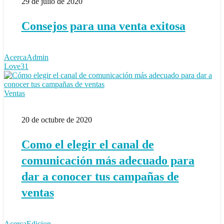
29 de julio de 2020
venta
exitosa
Consejos para una venta exitosa
AcercaAdmin
Love
31
Como
Ventas
el
elegir
20 de octubre de 2020
el
canal
de
Como el elegir el canal de
comunicación
más
comunicación más adecuado para
adecuado
para
dar a conocer tus campañas de
dar
ventas
a
conocer
tus
campañas
AcercaEdicion