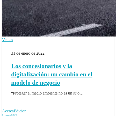
Los
Ventas
concesionarios
y
31 de enero de 2022
la
digitalización:
un
Los concesionarios y la
cambio
en
digitalización: un cambio en el
el
modelo
modelo de negocio
de
negocio
“Proteger el medio ambiente no es un lujo…
AcercaEdicion
Love
552