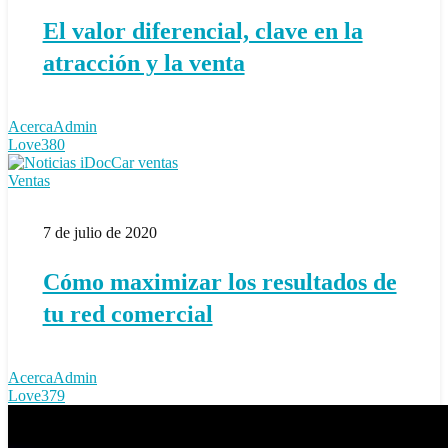
en
la
El valor diferencial, clave en la
atracción
y
atracción y la venta
la
venta
AcercaAdmin
Love
380
Cómo
Ventas
maximizar
los
7 de julio de 2020
resultados
de
tu
Cómo maximizar los resultados de
red
comercial
tu red comercial
AcercaAdmin
Love
379