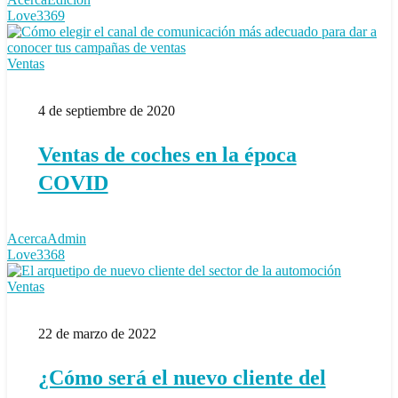
de
Love
3369
ventas
Ventas
Ventas
de
coches
4 de septiembre de 2020
en
la
época
Ventas de coches en la época
COVID
COVID
AcercaAdmin
Love
3368
¿Cómo
Ventas
será
el
22 de marzo de 2022
nuevo
cliente
del
¿Cómo será el nuevo cliente del
sector
de