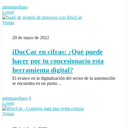
adminarellano
Love
0
iDocCar
Ventas
en
cifras:
20 de mayo de 2022
¿Qué
puede
hacer
iDocCar en cifras: ¿Qué puede
por
tu
hacer por tu concesionario esta
concesionario
esta
herramienta digital?
herramienta
El avance en la digitalización del sector de la automoción
digital?
se encuentra en un punto…
adminarellano
0
Love
0
Consejos
Ventas
para
una