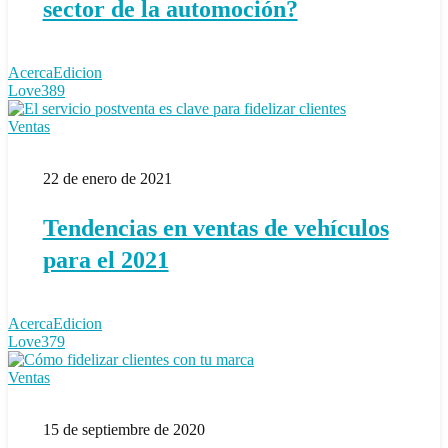
sector de la automoción?
la
automoción?
AcercaEdicion
Love
389
Tendencias
Ventas
en
ventas
22 de enero de 2021
de
vehículos
para
Tendencias en ventas de vehículos
el
2021
para el 2021
AcercaEdicion
Love
379
El
Ventas
valor
diferencial,
15 de septiembre de 2020
clave