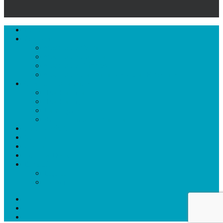
Close
Home
Menu
Producto
Módulo de Venta
Módulo de Compra
Módulo de Trámites
Módulo de Campañas y Ayudas Especiales
Otras funcionalidades
iDocCar Scan
iDocCar Sign
Landing de cliente
Administrador de plantillas
Casos de éxito
Noticias
Prensa
¡SolicitarDemo!
Español
English
Italiano
facebook
linkedin
email