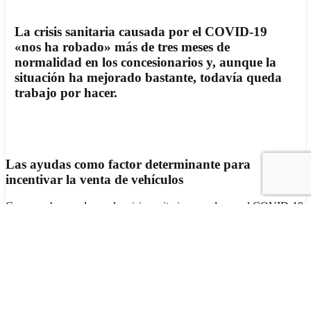
La crisis sanitaria causada por el COVID-19
«nos ha robado» más de tres meses de
normalidad en los concesionarios y, aunque la
situación ha mejorado bastante, todavía queda
trabajo por hacer.
Las ayudas como factor determinante para
incentivar la venta de vehículos
Como acabamos de ver, la crisis sanitaria causada por el COVID-19
«nos ha robado» más de tres meses de normalidad en los
concesionarios y, aunque la situación ha mejorado bastante, todavía
queda trabajo por hacer. Para paliar la situación, desde el Gobierno
se ha lanzado un paquete de incentivos que se centra en la
renovación del parque móvil, la formación y la
transformación
digital de la industria
Bautizado como
Plan de Impulso a la Cadena de Valor de la