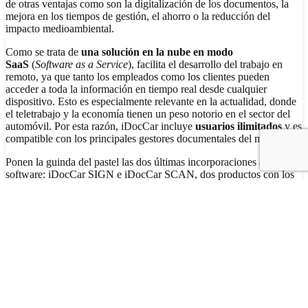
de otras ventajas como son la digitalización de los documentos, la
mejora en los tiempos de gestión, el ahorro o la reducción del
impacto medioambiental.
Como se trata de
una solución en la nube en modo
SaaS
(
Software as a Service
), facilita el desarrollo del trabajo en
remoto, ya que tanto los empleados como los clientes pueden
acceder a toda la información en tiempo real desde cualquier
dispositivo. Esto es especialmente relevante en la actualidad, donde
el teletrabajo y la economía tienen un peso notorio en el sector del
automóvil. Por esta razón, iDocCar incluye
usuarios ilimitados
y es
compatible con los principales gestores documentales del mercado.
Ponen la guinda del pastel las dos últimas incorporaciones a nuestro
software: iDocCar SIGN e iDocCar SCAN, dos productos con los
que clientes y trabajadores pueden reducir aún más el contacto
personal y agilizar los trámites de compra y venta del coche.
iDocCar
SIGN
permite la firma digital de documentos asociados al
expediente, facilitando la firma de los contratos de compraventa de
manera digital, con plenas garantías legales y de seguridad. Por su
parte,
iDocCar
SCAN
permite a los trabajadores y clientes escanear
y subir archivos al expediente desde cualquier localización, evitando
con ello los desplazamientos innecesarios, el intercambio de
documentación y el contacto físico.