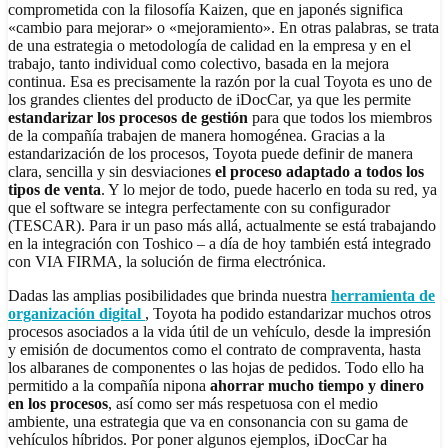
comprometida con la filosofía Kaizen, que en japonés significa
«cambio para mejorar» o «mejoramiento». En otras palabras, se trata
de una estrategia o metodología de calidad en la empresa y en el
trabajo, tanto individual como colectivo, basada en la mejora
continua. Esa es precisamente la razón por la cual Toyota es uno de
los grandes clientes del producto de iDocCar, ya que les permite
estandarizar los procesos de gestión
para que todos los miembros
de la compañía trabajen de manera homogénea. Gracias a la
estandarización de los procesos, Toyota puede definir de manera
clara, sencilla y sin desviaciones
el proceso adaptado a todos los
tipos de venta
. Y lo mejor de todo, puede hacerlo en toda su red, ya
que el software se integra perfectamente con su configurador
(TESCAR). Para ir un paso más allá, actualmente se está trabajando
en la integración con Toshico – a día de hoy también está integrado
con VIA FIRMA, la solución de firma electrónica.
Dadas las amplias posibilidades que brinda nuestra
herramienta de
organización digital
, Toyota ha podido estandarizar muchos otros
procesos asociados a la vida útil de un vehículo, desde la impresión
y emisión de documentos como el contrato de compraventa, hasta
los albaranes de componentes o las hojas de pedidos. Todo ello ha
permitido a la compañía nipona
ahorrar mucho tiempo y dinero
en los procesos
, así como ser más respetuosa con el medio
ambiente, una estrategia que va en consonancia con su gama de
vehículos híbridos. Por poner algunos ejemplos, iDocCar ha