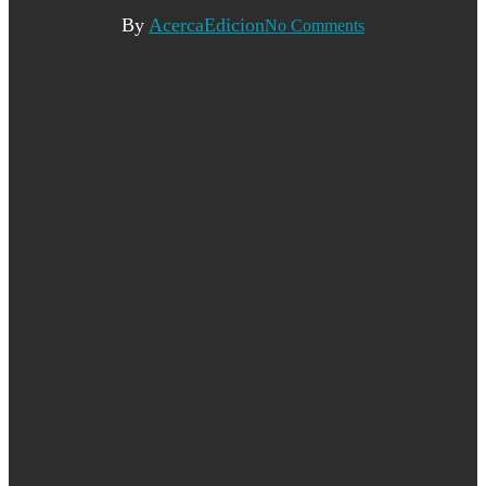
By
AcercaEdicion
No Comments