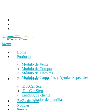
Skip
to
main
content
facebook
linkedin
email
Menu
Home
Producto
Módulo de Venta
Módulo de Compra
Módulo de Trámites
Módulo de Campañas y Ayudas Especiales
Otras funcionalidades
iDocCar Scan
iDocCar Sign
Landing de cliente
Administrador de plantillas
Casos de éxito
Noticias
Prensa