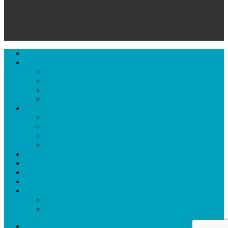
Close
Home
Menu
Producto
Módulo de Venta
Módulo de Compra
Módulo de Trámites
Módulo de Campañas y Ayudas Especiales
Otras funcionalidades
iDocCar Scan
iDocCar Sign
Landing de cliente
Administrador de plantillas
Casos de éxito
Noticias
Prensa
¡SolicitarDemo!
Español
English
Italiano
facebook