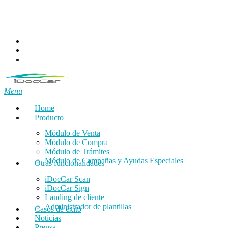
Skip
to
main
content
facebook
linkedin
email
Menu
Home
Producto
Módulo de Venta
Módulo de Compra
Módulo de Trámites
Módulo de Campañas y Ayudas Especiales
Otras funcionalidades
iDocCar Scan
iDocCar Sign
Landing de cliente
Administrador de plantillas
Casos de éxito
Noticias
Prensa