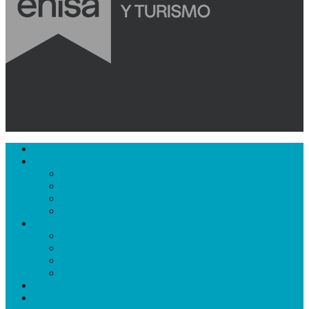
Close
Home
Menu
Producto
Módulo de Venta
Módulo de Compra
Módulo de Trámites
Módulo de Campañas y Ayudas Especiales
Otras funcionalidades
iDocCar Scan
iDocCar Sign
Landing de cliente
Administrador de plantillas
Casos de éxito
Noticias