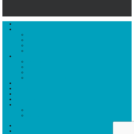
Close
Home
Menu
Producto
Módulo de Venta
Módulo de Compra
Módulo de Trámites
Módulo de Campañas y Ayudas Especiales
Otras funcionalidades
iDocCar Scan
iDocCar Sign
Landing de cliente
Administrador de plantillas
Casos de éxito
Noticias
Prensa
¡SolicitarDemo!
Español
English
Italiano
facebook
linkedin