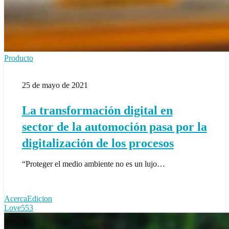
La
Producto
transformación
digital
25 de mayo de 2021
en
sector
de
La transformación digital en
la
automoción
sector de la automoción pasa por la
pasa
por
digitalización de los procesos
la
digitalización
“Proteger el medio ambiente no es un lujo…
de
los
procesos
AcercaEdicion
Love
553