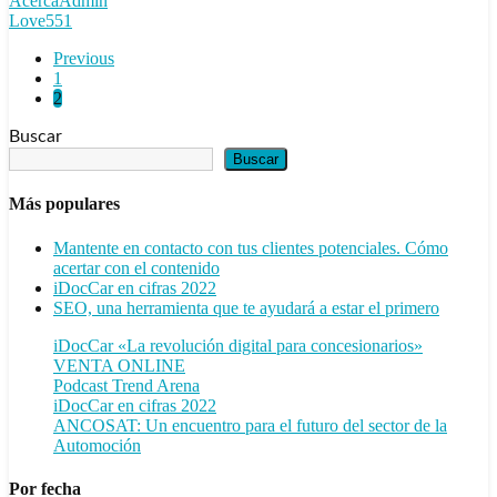
AcercaAdmin
Love
551
Previous
1
2
Buscar
Buscar
Más populares
Mantente en contacto con tus clientes potenciales. Cómo
acertar con el contenido
iDocCar en cifras 2022
SEO, una herramienta que te ayudará a estar el primero
iDocCar «La revolución digital para concesionarios»
VENTA ONLINE
Podcast Trend Arena
iDocCar en cifras 2022
ANCOSAT: Un encuentro para el futuro del sector de la
Automoción
Por fecha