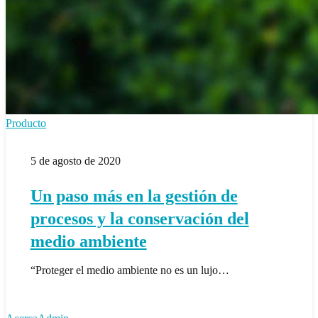
Un
Producto
paso
más
5 de agosto de 2020
en
la
gestión
Un paso más en la gestión de
de
procesos
procesos y la conservación del
y
la
medio ambiente
conservación
del
“Proteger el medio ambiente no es un lujo…
medio
ambiente